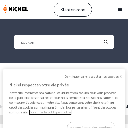
Klantenzone
Men
Your search
Validate yo
Breadcrumb
FAQ
Continuer sans accepter les cookies X
Nickel respecte votre vie privée
Notre site internet et nos partenaires utilisent des cookies pour vous proposer
de la publicité personnalisée et pour nous permettre à nous et nos partenaires
de mesurer l’audience sur notre site. Nous conservons votre choix relatif au
kel
Aan de slag met Nickel
Een nood
dépôt des cookies au maximum 6 mois. Nos partenaires utilisent des cookies
sur notre site.
Consulter la politique cookies
Paramètres des cookies