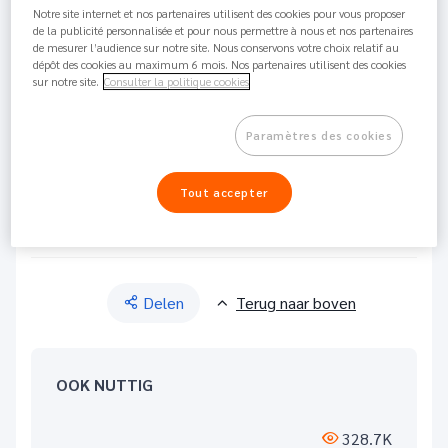
Notre site internet et nos partenaires utilisent des cookies pour vous proposer
42.6K
Delen
de la publicité personnalisée et pour nous permettre à nous et nos partenaires
de mesurer l’audience sur notre site. Nous conservons votre choix relatif au
dépôt des cookies au maximum 6 mois. Nos partenaires utilisent des cookies
Om een overschrijvingsbewijs te verkrijgen :
sur notre site.
Consulter la politique cookies
Ga naar je Nickel App of je online klantenzone
Paramètres des cookies
Ga naar het tabblad "rekening"
Klik op de betreffende overschrijving
Tout accepter
In het onderdeel "Bewijzen" klik op
"downloaden"
Delen
Terug naar boven
OOK NUTTIG
328.7K