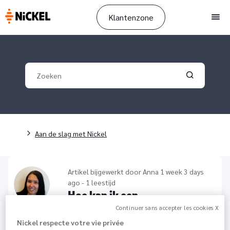
Klantenzone
Men
Your search
Validate yo
Breadcrumb
Aan de slag met Nickel
Artikel bijgewerkt door
Anna
1 week 3 days
ago - 1 leestijd
Hoe kan ik een
overschrijvingsbewijs
Continuer sans accepter les cookies X
verkrijgen?
Nickel respecte votre vie privée