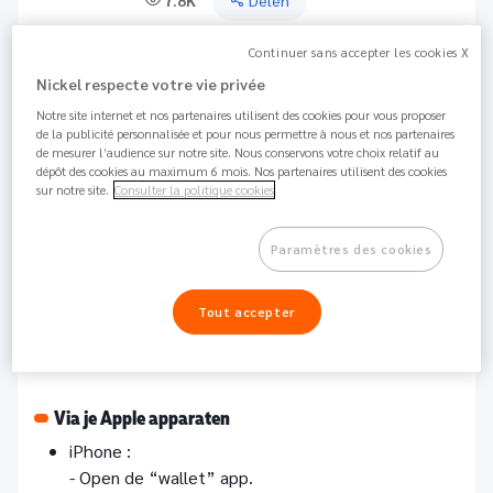
7.8K
Delen
Continuer sans accepter les cookies X
Je kunt je Nickel kaart eenvoudig verwijderen van je
Nickel respecte votre vie privée
Apple Wallet.
Notre site internet et nos partenaires utilisent des cookies pour vous proposer
de la publicité personnalisée et pour nous permettre à nous et nos partenaires
de mesurer l’audience sur notre site. Nous conservons votre choix relatif au
Vanuit Je Nickel app:
dépôt des cookies au maximum 6 mois. Nos partenaires utilisent des cookies
Log in op je Nickel applicatie.
sur notre site.
Consulter la politique cookies
Ga naar het tabblad "Kaart".
Klik op "Apple Pay".
Paramètres des cookies
Selecteer de kaart die je wilt verwijderen.
Selecteer de reden voor verwijdering.
Tout accepter
Bevestig de verwijdering.
Via je Apple apparaten
iPhone :
- Open de “wallet” app.