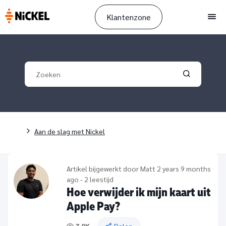
Klantenzone
Men
Your search
Validate yo
Breadcrumb
Aan de slag met Nickel
Artikel bijgewerkt door
Matt
2 years 9 months
ago - 2 leestijd
Hoe verwijder ik mijn kaart uit
Apple Pay?