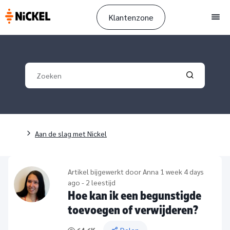
Klantenzone
Men
Your search
Validate yo
Breadcrumb
Aan de slag met Nickel
Artikel bijgewerkt door
Anna
1 week 4 days
ago - 2 leestijd
Hoe kan ik een begunstigde
toevoegen of verwijderen?