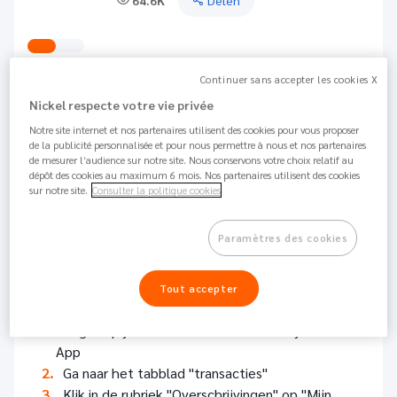
64.6K
Delen
URL de Vidéo distante
Continuer sans accepter les cookies X
Nickel respecte votre vie privée
Notre site internet et nos partenaires utilisent des cookies pour vous proposer
de la publicité personnalisée et pour nous permettre à nous et nos partenaires
de mesurer l’audience sur notre site. Nous conservons votre choix relatif au
dépôt des cookies au maximum 6 mois. Nos partenaires utilisent des cookies
sur notre site.
Consulter la politique cookies
Paramètres des cookies
Tout accepter
Om je begunstigden te beheren :
Log in op je online klantenzone of via je Nickel
App
Ga naar het tabblad "transacties"
Klik in de rubriek "Overschrijvingen" op "Mijn