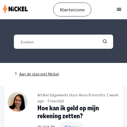
Klantenzone
Men
Your search
Validate yo
Breadcrumb
Aan de slag met Nickel
Artikel bijgewerkt door
Anna
8 months 1 week
ago - 3 leestijd
Hoe kan ik geld op mijn
rekening zetten?