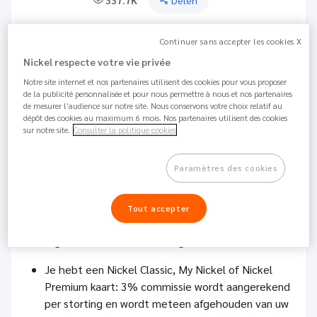
337.7K
Delen
Er zijn verschillende manieren om geld op je rekening
Continuer sans accepter les cookies X
te zetten:
Nickel respecte votre vie privée
Contant geld storten
Notre site internet et nos partenaires utilisent des cookies pour vous proposer
de la publicité personnalisée et pour nous permettre à nous et nos partenaires
Ga naar het dichtstbijzijnde Nickel Punt om contant
de mesurer l’audience sur notre site. Nous conservons votre choix relatif au
dépôt des cookies au maximum 6 mois. Nos partenaires utilisent des cookies
geld op je rekening te storten. Je kunt
onze kaart van
sur notre site.
Consulter la politique cookies
verkooppunten
raadplegen om er een te vinden.
Paramètres des cookies
Wanneer je je Nickel kaart activeert, kun je tot €950
gratis storten. Daarna kun je elke maand tot €950
storten, in één of meerdere keren. Dit limiet wordt aan
Tout accepter
het begin van de maand op 0 gezet en van elke
storting wordt 3% commissie afgetrokken.
Je hebt een Nickel Classic, My Nickel of Nickel
Premium kaart: 3% commissie wordt aangerekend
per storting en wordt meteen afgehouden van uw