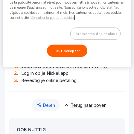
de la publicité personnalisée et pour nous permettre à nous et nos partenaires
de mesurer l’audience sur notre site. Nous conservons votre choix relatif au
Met Click to Pay kun je eenvoudig en direct online
dépôt des cookies au maximum 6 mois. Nos partenaires utilisent des cookies
betalen zonder telkens opnieuw je kaartgegevens in te
sur notre site.
Consulter la politique cookies
geven.
Paramètres des cookies
Het is een 100% gratis en veilige dienst. 🙂
Wanneer je online aankopen doet op een website die
Tout accepter
Click to Pay aanbiedt:
Selecteer de betaalmethode Click to Pay
Log in op je Nickel app
Bevestig je online betaling
Delen
Terug naar boven
OOK NUTTIG