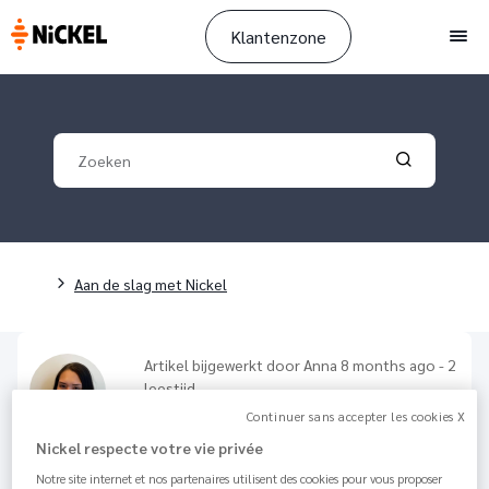
Klantenzone
Men
Your search
Validate yo
Breadcrumb
Aan de slag met Nickel
Artikel bijgewerkt door
Anna
8 months ago - 2
leestijd
Hoe betaal ik met Click to Pay?
Continuer sans accepter les cookies X
Nickel respecte votre vie privée
12.9K
Delen
Notre site internet et nos partenaires utilisent des cookies pour vous proposer