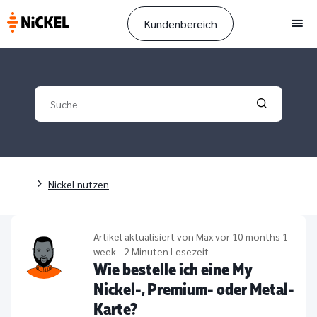
Kundenbereich
Men
Your search
Validate yo
Pfadnavigation
Nickel nutzen
Artikel aktualisiert von
Max
vor 10 months 1
week - 2 Minuten Lesezeit
Wie bestelle ich eine My
Nickel-, Premium- oder Metal-
Karte?