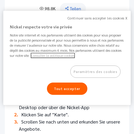
98.8K
Teilen
Continuer sans accepter les cookies X
Wenn Sie noch kein Nickel-Konto besitzen:
Nickel respecte votre vie privée
Um eine My Nickel-, Premium- oder Metal-Karte zu
Notre site internet et nos partenaires utilisent des cookies pour vous proposer
bestellen, müssen Sie zunächst ein Nickel-Konto
de la publicité personnalisée et pour nous permettre à nous et nos partenaires
de mesurer l’audience sur notre site. Nous conservons votre choix relatif au
eröffnen und die Nickel-Standardkarte aktivieren.
dépôt des cookies au maximum 6 mois. Nos partenaires utilisent des cookies
Wie einfach das funktioniert, erfahren Sie in diesem
sur notre site.
Consulter la politique cookies
Artikel
.
Paramètres des cookies
Wenn Sie bereits ein Nickel-Konto besitzen:
Tout accepter
Verbinden Sie sich mit dem Kundenbereich am
Desktop oder über die Nickel-App
Klicken Sie auf "Karte".
Scrollen Sie nach unten und erkunden Sie unsere
Angebote.