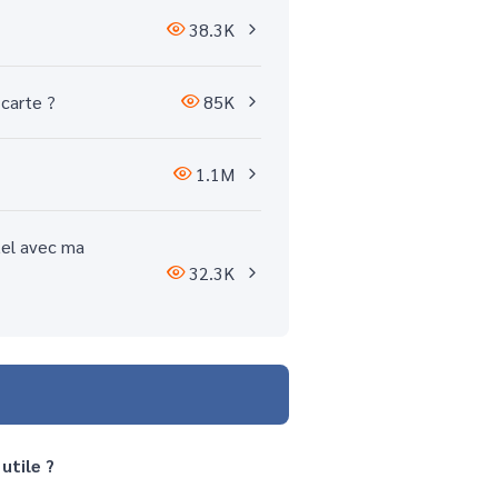
38.3K
 carte ?
85K
1.1M
tel avec ma
32.3K
utile ?