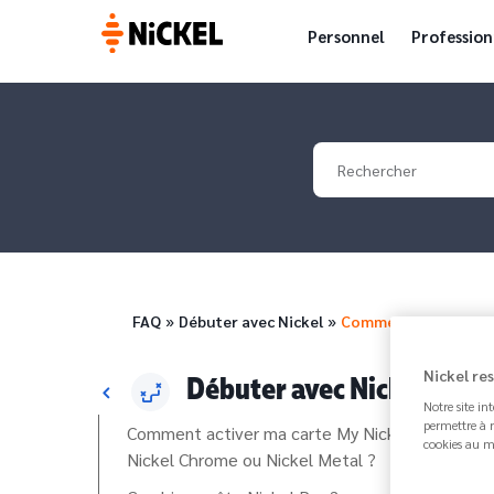
Personnel
Profession
Your search
Fil d'Ariane
FAQ
Débuter avec Nickel
Comment commander
Nickel re
Débuter avec Nickel
Notre site in
permettre à n
Comment activer ma carte My Nickel,
cookies au m
Nickel Chrome ou Nickel Metal ?