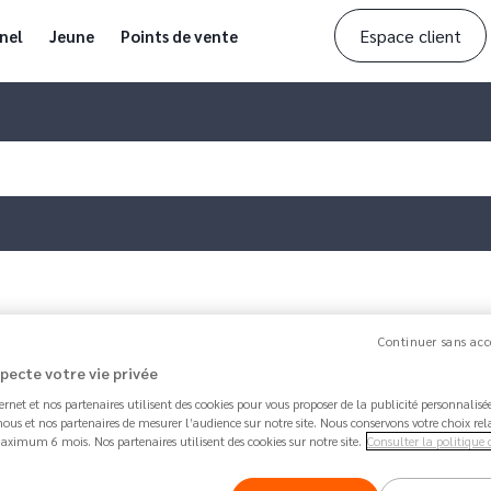
Espace client
nel
Jeune
Points de vente
 une carte…
Continuer sans acc
specte votre vie privée
Article mis à jour par
Philippe
il y a 1 year 3 mo
Comment commander une ca
ternet et nos partenaires utilisent des cookies pour vous proposer de la publicité personnalis
ous et nos partenaires de mesurer l’audience sur notre site. Nous conservons votre choix rel
Chrome ou Nickel Metal ?
aximum 6 mois. Nos partenaires utilisent des cookies sur notre site.
Consulter la politique 