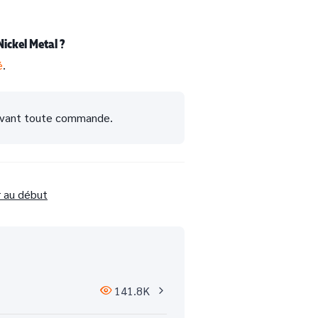
Nickel Metal ?
é
.
 avant toute commande.
r au début
141.8K