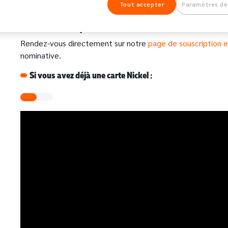
98.7K
Partager
Tout accepter
Paramètres de
Si vous n'êtes pas encore client Nickel :
Rendez-vous directement sur notre
page de souscription e
nominative.
Si vous avez déjà une carte Nickel :
URL de Vidéo distante