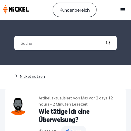
Kundenbereich
Men
Your search
Validate yo
Pfadnavigation
Nickel nutzen
Artikel aktualisiert von
Max
vor 2 days 12
hours - 2 Minuten Lesezeit
Wie tätige ich eine
Überweisung?