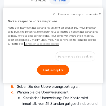
274.5K
Teilen
Überweisungen in Euro auf ein Konto in der Eurozone
Continuer sans accepter les cookies X
(erweiterte Eurozone mit Andorra, Monaco, San Marino
Nickel respecte votre vie privée
und Vatikanstadt) können Sie über Ihren Kundenbereich
Notre site internet et nos partenaires utilisent des cookies pour vous proposer
tätigen.
de la publicité personnalisée et pour nous permettre à nous et nos partenaires
de mesurer l’audience sur notre site. Nous conservons votre choix relatif au
Kundenbereich
dépôt des cookies au maximum 6 mois. Nos partenaires utilisent des cookies
sur notre site.
Consulter la politique cookies
Loggen Sie sich in Ihren Kundenbereich am
Desktop oder in der Nickel-App ein.
Paramètres des cookies
Gehen Sie auf "Überweisungen".
Klicken Sie auf "Neue Überweisung" und dann auf
"Überweisung".
Tout accepter
Wählen Sie den Kontakt aus oder fügen einen
hinzu.
Geben Sie den Überweisungsbetrag an.
Wählen Sie die Überweisungsart.
Klassische Überweisung: Das Konto wird
innerhalb von 48 Stunden gutgeschrieben und