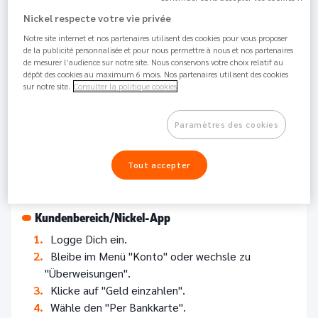
Nickel respecte votre vie privée
106K
Teilen
Notre site internet et nos partenaires utilisent des cookies pour vous proposer
de la publicité personnalisée et pour nous permettre à nous et nos partenaires
de mesurer l’audience sur notre site. Nous conservons votre choix relatif au
dépôt des cookies au maximum 6 mois. Nos partenaires utilisent des cookies
sur notre site.
Consulter la politique cookies
Bei der Einzahlung per Bankkarte zahlst Du von Deinem
Nickel-Konto nur 2 % des eingezahlten Betrags. Finde
Paramètres des cookies
unsere Preise in den
allgemeinen
Geschäftsbedingungen
.
Tout accepter
So einfach kannst Du mit einer Bankkarte Geld auf Dein
Nickel-Konto einzahlen:
Kundenbereich/Nickel-App
Logge Dich ein.
Bleibe im Menü "Konto" oder wechsle zu
"Überweisungen".
Klicke auf "Geld einzahlen".
Wähle den "Per Bankkarte".