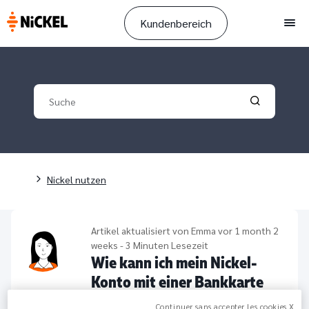
Kundenbereich
Men
Your search
Validate yo
Pfadnavigation
Nickel nutzen
Artikel aktualisiert von
Emma
vor 1 month 2
weeks - 3 Minuten Lesezeit
Wie kann ich mein Nickel-
Konto mit einer Bankkarte
aufladen?
Continuer sans accepter les cookies X