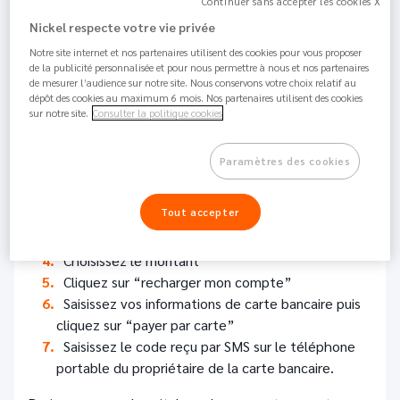
Continuer sans accepter les cookies X
106K
Partager
Nickel respecte votre vie privée
Notre site internet et nos partenaires utilisent des cookies pour vous proposer
de la publicité personnalisée et pour nous permettre à nous et nos partenaires
Vous avez la possibilité d’approvisionner votre compte
de mesurer l’audience sur notre site. Nous conservons votre choix relatif au
en saisissant les données d’une autre carte bancaire,
dépôt des cookies au maximum 6 mois. Nos partenaires utilisent des cookies
sur notre site.
Consulter la politique cookies
comme pour un achat en ligne.
Connectez-vous à votre Espace client web ou
Paramètres des cookies
votre Application Nickel
Allez dans l’onglet “TRANSACTIONS”
Tout accepter
Cliquez sur “Ajouter de l’argent”, puis
sélectionnez “Par carte bancaire”
Choisissez le montant
Cliquez sur “recharger mon compte”
Saisissez vos informations de carte bancaire puis
cliquez sur “payer par carte”
Saisissez le code reçu par SMS sur le téléphone
portable du propriétaire de la carte bancaire.