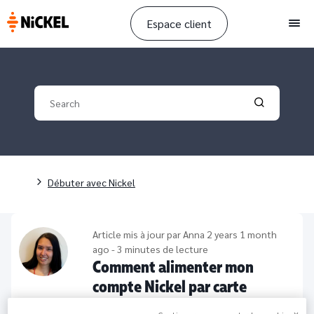
Espace client
Men
Your search
Validate yo
Breadcrumb
Débuter avec Nickel
Article mis à jour par
Anna
2 years 1 month
ago - 3 minutes de lecture
Comment alimenter mon
compte Nickel par carte
bancaire ?