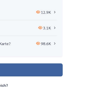
12.9K
3.1K
-Karte?
98.6K
eich?