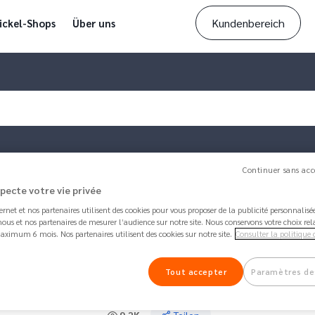
Kundenbereich
ickel-Shops
Über uns
Continuer sans acc
specte votre vie privée
ternet et nos partenaires utilisent des cookies pour vous proposer de la publicité personnalis
ous et nos partenaires de mesurer l’audience sur notre site. Nous conservons votre choix rel
aximum 6 mois. Nos partenaires utilisent des cookies sur notre site.
Consulter la politique 
Artikel aktualisiert von
Emma
vor 1 month 2 wee
Wie füge ich meine Nickel-K
Tout accepter
Paramètres de
hinzu?