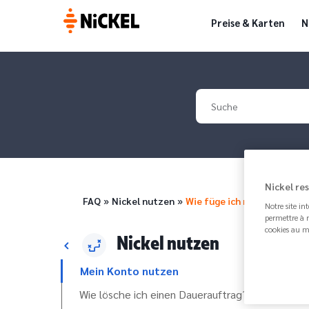
Preise & Karten
N
Your search
Nickel re
Pfadnavigation
FAQ
Nickel nutzen
Wie füge ich meine Nickel…
Notre site in
permettre à n
cookies au m
Nickel nutzen
Mein Konto nutzen
Wie lösche ich einen Dauerauftrag?