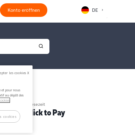
Konto eröffnen
DE
Validate your search
epter les cookies X
ée et pour nous
atif au dépôt des
cookies
ks - 2 Minuten Lesezeit
arte zu Click to Pay
s cookies