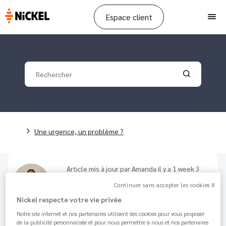
Espace client
Men
Your search
Validate yo
Fil d'Ariane
Une urgence, un problème ?
Article mis à jour par
Amanda
il y a 1 week 3
days - 1 minutes de lecture
Continuer sans accepter les cookies X
Compte bloqué : pourquoi et
Nickel respecte votre vie privée
que faire ?
Notre site internet et nos partenaires utilisent des cookies pour vous proposer
de la publicité personnalisée et pour nous permettre à nous et nos partenaires