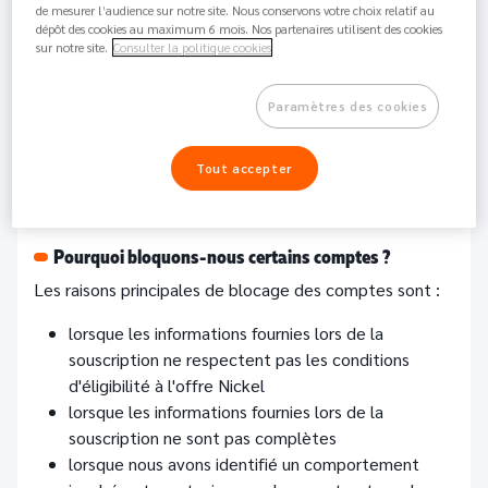
Perso /
de mesurer l’audience sur notre site. Nous conservons votre choix relatif au
761.4K
Partager
Pro
dépôt des cookies au maximum 6 mois. Nos partenaires utilisent des cookies
sur notre site.
Consulter la politique cookies
Nickel est un établissement financier et à ce titre doit
Paramètres des cookies
respecter la réglementation en vigueur. Ce cadre
réglementaire est avant tout une garantie de bon
fonctionnement et en particulier de sécurité pour les
Tout accepter
fonds confiés par nos clients.
Pourquoi bloquons-nous certains comptes ?
Les raisons principales de blocage des comptes sont :
lorsque les informations fournies lors de la
souscription ne respectent pas les conditions
d'éligibilité à l'offre Nickel
lorsque les informations fournies lors de la
souscription ne sont pas complètes
lorsque nous avons identifié un comportement