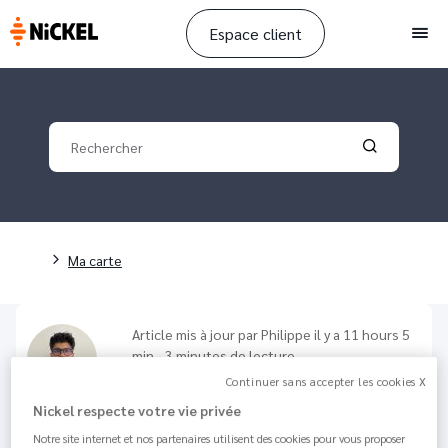
Espace client
Men
Your search
Validate yo
Fil d'Ariane
Ma carte
Article mis à jour par
Philippe
il y a 11 hours 5
min - 3 minutes de lecture
Comment payer avec Garmin
Continuer sans accepter les cookies X
Pay ?
Nickel respecte votre vie privée
Notre site internet et nos partenaires utilisent des cookies pour vous proposer