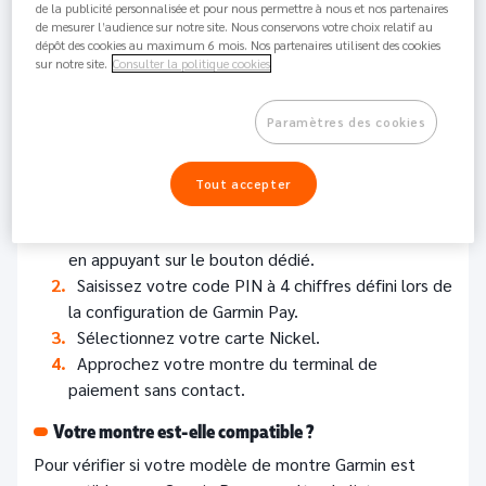
Perso /
de la publicité personnalisée et pour nous permettre à nous et nos partenaires
1.1K
Partager
Pro
de mesurer l’audience sur notre site. Nous conservons votre choix relatif au
dépôt des cookies au maximum 6 mois. Nos partenaires utilisent des cookies
sur notre site.
Consulter la politique cookies
Avec votre application Garmin Pay et votre carte
Nickel, payer devient encore plus rapide !
Paramètres des cookies
Voici comment payer avec votre montre connectée
Garmin :
Tout accepter
Sur votre montre Garmin, ouvrez votre
portefeuille en glissant votre doigt sur l’écran ou
en appuyant sur le bouton dédié.
Saisissez votre code PIN à 4 chiffres défini lors de
la configuration de Garmin Pay.
Sélectionnez votre carte Nickel.
Approchez votre montre du terminal de
paiement sans contact.
Votre montre est-elle compatible ?
Pour vérifier si votre modèle de montre Garmin est