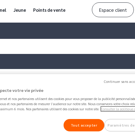
Espace client
nel
Jeune
Points de vente
Continuer sans acc
specte votre vie privée
ternet et nos partenaires utilisent des cookies pour vous proposer de la publicité personnalis
Article mis à jour par
Amanda
il y a 1 week 5 day
ous et nos partenaires de mesurer l’audience sur notre site. Nous conservons votre choix rel
aximum 6 mois. Nos partenaires utilisent des cookies sur notre site.
Consulter la politique 
Comment bloquer temporai
63.1K
Partager
Perso / Pro
Tout accepter
Paramètres de