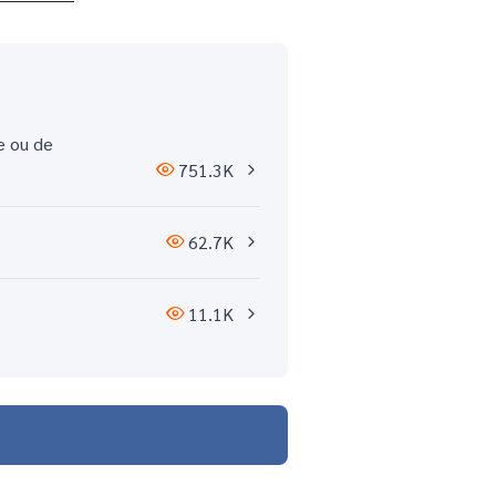
e ou de
751.3K
62.7K
11.1K