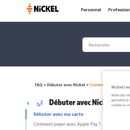
Personnel
Profession
Your search
Fil d'Ariane
FAQ
Débuter avec Nickel
Comment bloquer…
Nickel re
Notre site in
Débuter avec Nickel
permettre à n
cookies au m
Débuter avec ma carte
Comment payer avec Apple Pay ?