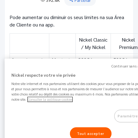
392.4K
Partilhar
Pode aumentar ou diminuir os seus limites na sua Área
de Cliente ou na app.
Nickel Classic
Nickel
/ My Nickel
Premium
Levantamento
Montante
300€/semana
500€/sema
de dinheiro
por
Continuer sans 
defeito
Nickel respecte votre vie privée
Notre site internet et nos partenaires utilisent des cookies pour vous proposer de la p
Máximo
1000€/sem
et pour nous permettre à nous et nos partenaires de mesurer l’audience sur notre si
votre choix relatif au dépôt des cookies au maximum 6 mois. Nos partenaires utilise
Pagamentos
Montante
1 500€/mês
2 000€/m
notre site.
Consulter la politique cookies
com cartão
por
defeito
Paramètre
Máximo
5 000€/m
Tout accepter