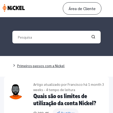
Área de Cliente
Your search
Validate yo
Navegação estrutural
Primeiros passos com a Nickel
Artigo atualizado por
Francisco
há 1 month 3
weeks - 4 tempo de leitura
Quais são os limites de
utilização da conta Nickel?