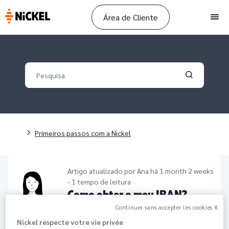
Área de Cliente
Men
Your search
Validate yo
Navegação estrutural
Primeiros passos com a Nickel
Artigo atualizado por
Ana
há 1 month 2 weeks
- 1 tempo de leitura
Como obter o meu IBAN?
Continuer sans accepter les cookies X
91K
Partilhar
Nickel respecte votre vie privée