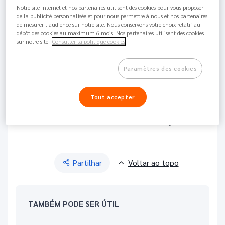
Notre site internet et nos partenaires utilisent des cookies pour vous proposer
Como consultar o meu IBAN?
de la publicité personnalisée et pour nous permettre à nous et nos partenaires
de mesurer l’audience sur notre site. Nous conservons votre choix relatif au
Aceda à sua Área de Cliente:
dépôt des cookies au maximum 6 mois. Nos partenaires utilisent des cookies
sur notre site.
Consulter la politique cookies
Clique na aba “Perfil” e depois em “Ver o meu
IBAN”
Paramètres des cookies
Receba-o por SMS ao enviar “IBAN” para o 927
942 809
Dirija-se ao seu Agente Nickel e peça a impressão
Tout accepter
do seu IBAN. Terá de apresentar o seu cartão
Nickel e o seu documento de identificação
Partilhar
Voltar ao topo
TAMBÉM PODE SER ÚTIL