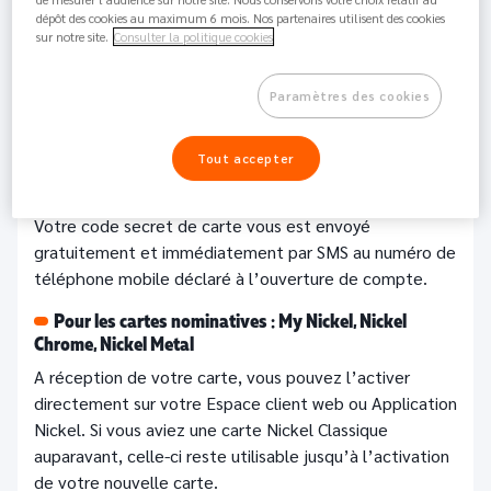
dépôt des cookies au maximum 6 mois. Nos partenaires utilisent des cookies
Perso /
sur notre site.
Consulter la politique cookies
85K
Partager
Pro
Paramètres des cookies
Pour la carte Nickel Classic :
Vous pouvez utiliser votre compte et votre carte dès
Tout accepter
que le buraliste ou commerçant partenaire vous aura
remis votre carte.
Votre code secret de carte vous est envoyé
gratuitement et immédiatement par SMS au numéro de
téléphone mobile déclaré à l’ouverture de compte.
Pour les cartes nominatives : My Nickel, Nickel
Chrome, Nickel Metal
A réception de votre carte, vous pouvez l’activer
directement sur votre Espace client web ou Application
Nickel. Si vous aviez une carte Nickel Classique
auparavant, celle-ci reste utilisable jusqu’à l’activation
de votre nouvelle carte.