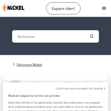
Espace client
Men
Your search
Validate yo
Fil d'Ariane
Découvrir Nickel
Article mis à jour par
Philippe
il y a 2 weeks - 2
minutes de lecture
Continuer sans accepter les cookies X
Quel est le délai d'activation
Nickel respecte votre vie privée
de mon compte et de ma carte
Notre site internet et nos partenaires utilisent des cookies pour vous proposer
?
de la publicité personnalisée et pour nous permettre à nous et nos partenaires
de mesurer l’audience sur notre site. Nous conservons votre choix relatif au