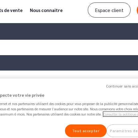
Espace client
ts de vente
Nous connaitre
Continuer sans acc
 Google Pay…
specte votre vie privée
ternet et nos partenaires utilisent des cookies pour vous proposer de la publicité personnalis
Article mis à jour par
Anna
2 years ago - 2 minut
ous et nos partenaires de mesurer l’audience sur notre site. Nous conservons votre choix rel
Comment payer avec Googl
aximum 6 mois. Nos partenaires utilisent des cookies sur notre site.
Consulter la politique 
21.8K
Partager
Tout accepter
Paramètres de