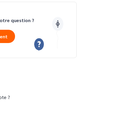
otre question ?
ient
pte ?