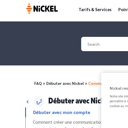
Tarifs & Services
Poin
Your search
Breadcrumb
FAQ
Débuter avec Nickel
Comment payer avec
Nickel re
Notre site in
Débuter avec Nickel
permettre à n
cookies au m
Débuter avec mon compte
Comment créer une communication