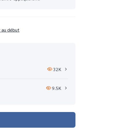
r au début
32K
9.5K