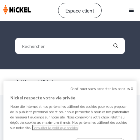
Espace client
Men
Your search
Validate yo
Fil d'Ariane
Découvrir Nickel
Continuer sans accepter les cookies X
Nickel respecte votre vie privée
Article mis à jour par
Amanda
il y a 1 month 2
Notre site internet et nos partenaires utilisent des cookies pour vous proposer
weeks - 1 minutes de lecture
de la publicité personnalisée et pour nous permettre à nous et nos partenaires
J'ai déjà un compte Nickel
de mesurer l’audience sur notre site. Nous conservons votre choix relatif au
dépôt des cookies au maximum 6 mois. Nos partenaires utilisent des cookies
Perso, puis-je avoir un compte
sur notre site.
Consulter la politique cookies
Pro en plus ?