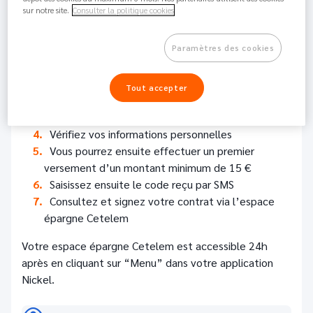
3.1K
Partager
sur notre site.
Consulter la politique cookies
Connectez-vous à votre application Nickel :
Paramètres des cookies
Cliquez sur “Menu”
Cliquez sur “Livret d’épargne”
Tout accepter
Consultez les informations puis cliquez sur
“continuer”
Vérifiez vos informations personnelles
Vous pourrez ensuite effectuer un premier
versement d’un montant minimum de 15 €
Saisissez ensuite le code reçu par SMS
Consultez et signez votre contrat via l’espace
épargne Cetelem
Votre espace épargne Cetelem est accessible 24h
après en cliquant sur “Menu” dans votre application
Nickel.