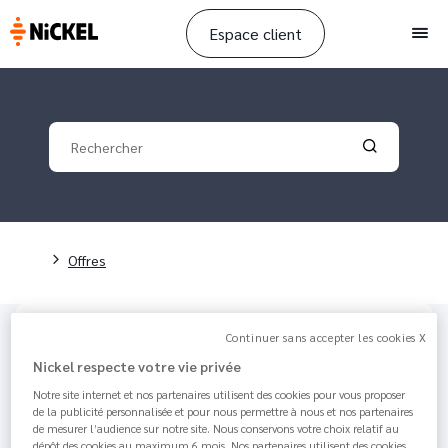
Espace client
Men
Your search
Validate yo
Fil d'Ariane
Offres
Article mis à jour par
Amanda
il y a 8 months 1
Continuer sans accepter les cookies X
week - 1 minutes de lecture
Nickel respecte votre vie privée
Comment ouvrir un livret
Notre site internet et nos partenaires utilisent des cookies pour vous proposer
d'épargne Cetelem ?
de la publicité personnalisée et pour nous permettre à nous et nos partenaires
de mesurer l’audience sur notre site. Nous conservons votre choix relatif au
dépôt des cookies au maximum 6 mois. Nos partenaires utilisent des cookies