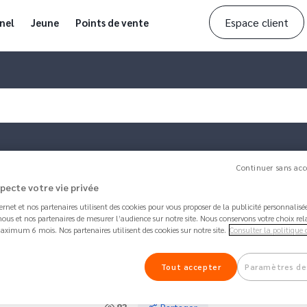
Espace client
nel
Jeune
Points de vente
Continuer sans acc
specte votre vie privée
ternet et nos partenaires utilisent des cookies pour vous proposer de la publicité personnalis
ous et nos partenaires de mesurer l’audience sur notre site. Nous conservons votre choix rel
aximum 6 mois. Nos partenaires utilisent des cookies sur notre site.
Consulter la politique 
Article mis à jour par
Philippe
il y a 1 month 3 w
Combien de temps prend l'a
Tout accepter
Paramètres de
l'abonnement?