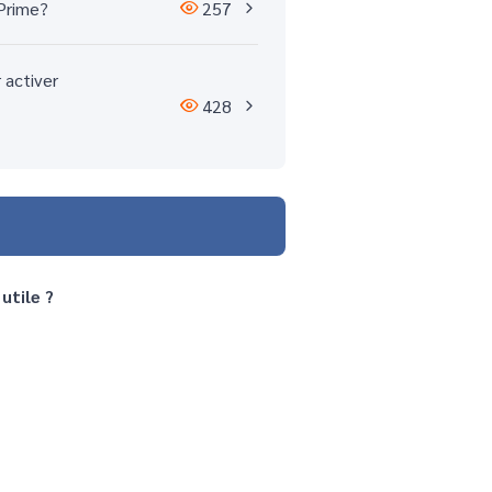
 Prime?
257
 activer
428
utile ?