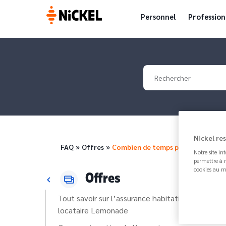
Personnel
Profession
Your search
Nickel re
Fil d'Ariane
FAQ
Offres
Combien de temps prend l…
Notre site in
permettre à n
cookies au m
Offres
Tout savoir sur l’assurance habitation
locataire Lemonade