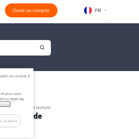
Ouvrir un compte
FR
Validate your search
epter les cookies X
ée et pour nous
atif au dépôt des
cookies
eeks - 2 minutes de lecture
ctivation de
s cookies