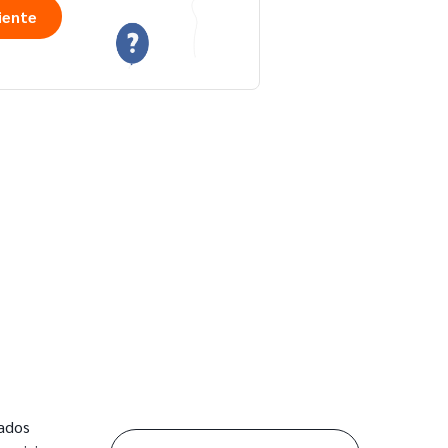
iente
dados