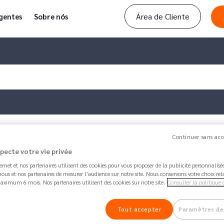
Área de Cliente
gentes
Sobre nós
Continuer sans acc
 os meus débitos…
specte votre vie privée
ternet et nos partenaires utilisent des cookies pour vous proposer de la publicité personnalis
Artigo atualizado por
Ana
há 1 month 2 weeks -
ous et nos partenaires de mesurer l’audience sur notre site. Nous conservons votre choix rel
Como gerir os meus débitos
aximum 6 mois. Nos partenaires utilisent des cookies sur notre site.
Consulter la politique 
62.2K
Partilhar
Tout accepter
Paramètres de