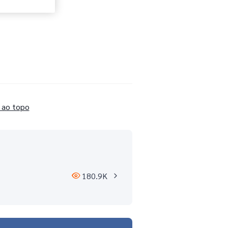
 ao topo
180.9K