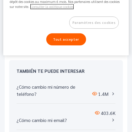
dépôt des cookies au maximum 6 mois. Nos partenaires utilisent des cookies
sur notre site.
Consulter la politique cookies
Lo sentimos, de momento no contamos con una cuenta
joven. La cuenta Nickel es una cuenta para mayores de
18 años.
Paramètres des cookies
Tout accepter
Compartir
Volver arriba
TAMBIÉN TE PUEDE INTERESAR
¿Cómo cambio mi número de
teléfono?
1.4M
403.6K
¿Cómo cambio mi email?