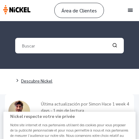
Área de Clientes
Men
Your search
Validate yo
Sobrescribir enlaces de ayuda a la navegación
Descubre Nickel
Última actualización por
Simon
Hace 1 week 4
days - 1 min de lectura
Nickel respecte votre vie privée
Cuenta Joven
Notre site internet et nos partenaires utilisent des cookies pour vous proposer
11.4K
Compartir
de la publicité personnalisée et pour nous permettre à nous et nos partenaires
de mesurer l’audience sur notre site. Nous conservons votre choix relatif au