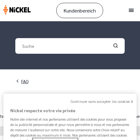
Kundenbereich
Men
Your search
Validate yo
Pfadnavigation
FAQ
Continuer sans accepter les cookies X
Nickel respecte votre vie privée
te
Angebote
Sicherhe
Notre site internet et nos partenaires utilisent des cookies pour vous proposer
de la publicité personnalisée et pour nous permettre à nous et nos partenaires
de mesurer l’audience sur notre site. Nous conservons votre choix relatif au
dépôt des cookies au maximum 6 mois. Nos partenaires utilisent des cookies