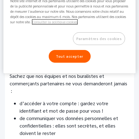
1.2M
Partager
Perso
Notre site internet et nos partenaires utilisent des cookies pour vous proposer
de la publicité personnalisée et pour nous permettre à nous et nos partenaires
de mesurer l’audience sur notre site. Nous conservons votre choix relatif au
Comment repérer une tentative de fraude ?
dépôt des cookies au maximum 6 mois. Nos partenaires utilisent des cookies
sur notre site.
Consulter la politique cookies
Vérifiez le nom et l’adresse mail utilisés par
l’expéditeur
Paramètres des cookies
Faites attention aux fautes d’orthographe
Ne cliquez pas sur les liens reçus par SMS ou email
et qui renvoient vers votre espace client ou tout
Tout accepter
autre site vous demandant vos codes d’accès
Sachez que nos équipes et nos buralistes et
commerçants partenaires ne vous demanderont jamais
:
d’accéder à votre compte : gardez votre
identifiant et mot de passe pour vous !
de communiquer vos données personnelles et
confidentielles : elles sont secrètes, et elles
doivent le rester