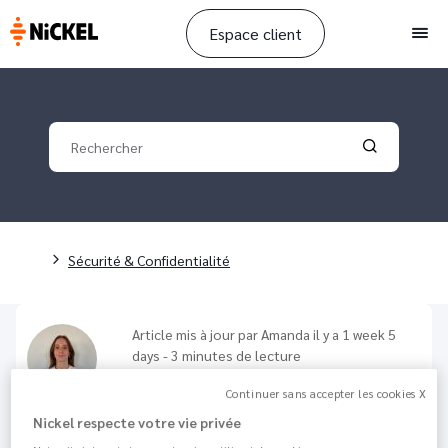
Espace client
Men
Your search
Validate yo
Fil d'Ariane
Sécurité & Confidentialité
Article mis à jour par
Amanda
il y a 1 week 5
days - 3 minutes de lecture
Comment repérer et signaler
Continuer sans accepter les cookies X
une tentative de fraude ?
Nickel respecte votre vie privée