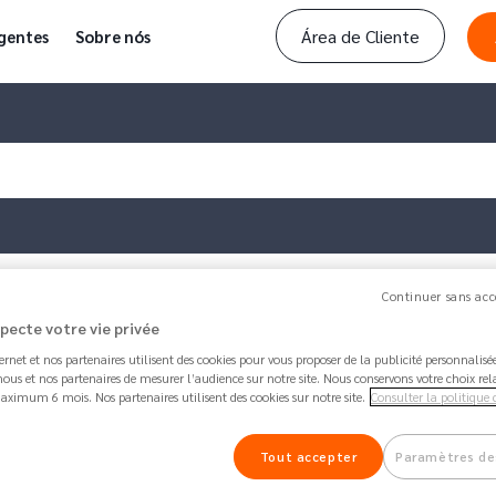
Área de Cliente
gentes
Sobre nós
Continuer sans acc
 com o Apple Pay?
specte votre vie privée
ternet et nos partenaires utilisent des cookies pour vous proposer de la publicité personnalis
ous et nos partenaires de mesurer l’audience sur notre site. Nous conservons votre choix rel
Artigo atualizado por
Francisco
há 2 years 2 mo
aximum 6 mois. Nos partenaires utilisent des cookies sur notre site.
Consulter la politique 
Como pagar com o Apple P
Tout accepter
Paramètres de
26.4K
Partilhar