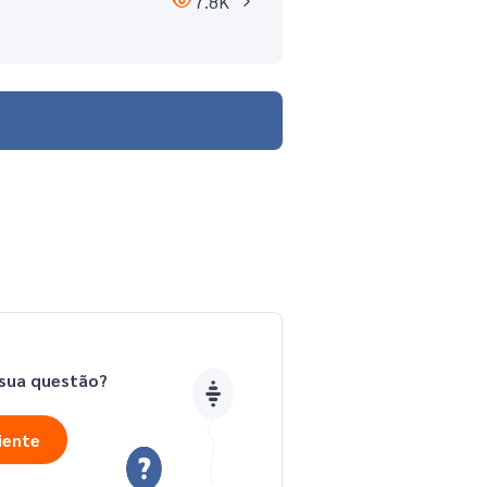
7.8K
?
 sua questão?
iente