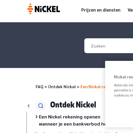
Prijzen en diensten
Ve
Your search
Nickel re
Breadcrumb
Notre site in
FAQ
Ontdek Nickel
Een Nickel rekening open
permettre à n
cookies au m
Ontdek Nickel
Een Nickel rekening openen
wanneer je een bankverbod hebt.