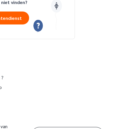
 niet vinden?
ntendienst
 ?
p
 van