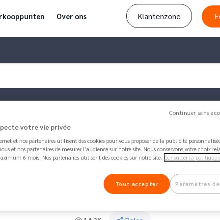
Klantenzone
E
rkooppunten
Over ons
Continuer sans acc
specte votre vie privée
ternet et nos partenaires utilisent des cookies pour vous proposer de la publicité personnalis
en…
ous et nos partenaires de mesurer l’audience sur notre site. Nous conservons votre choix rel
aximum 6 mois. Nos partenaires utilisent des cookies sur notre site.
Consulter la politique 
Artikel bijgewerkt door
Matt
1 year 7 months ag
Een Nickel rekening opene
Tout accepter
Paramètres de
bankverbod hebt.