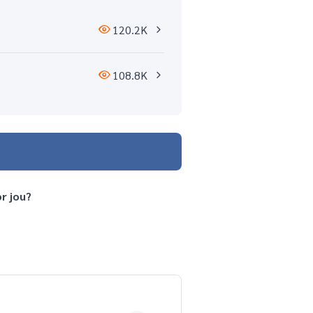
120.2K
108.8K
or jou?