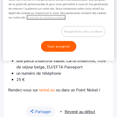
14.3K
Partager
de la publicité personnalisée et pour nous permettre à nous et nos partenaires
de mesurer l’audience sur notre site. Nous conservons votre choix relatif au
dépôt des cookies au maximum 6 mois. Nos partenaires utilisent des cookies
Nickel est par définition le Compte pour Tous.
Si vous
sur notre site.
Consulter la politique cookies
êtes interdit bancaire, vous êtes le bienvenu chez
nous !
Vous pouvez ouvrir un compte sans condition de
Paramètres des cookies
revenus et sans dépôt minimum.
Pour ouvrir un compte en 5 minutes vous avez
Tout accepter
uniquement besoin de
une pièce d'identité valide: Carte d'identité, Titre
de séjour belge, EU/EFTA Passeport
un numéro de téléphone
25 €
Rendez-vous sur
nickel.eu
ou dans un Point Nickel !
Partager
Revenir au début