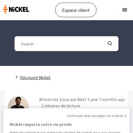
Espace client
Men
Your search
Validate yo
Breadcrumb
Découvrir Nickel
Article mis à jour par
Matt
1 year 7 months ago
- 1 minutes de lecture
Ouvrir un compte Nickel quand
Continuer sans accepter les cookies X
on est interdit bancaire
Nickel respecte votre vie privée
Notre site internet et nos partenaires utilisent des cookies pour vous proposer